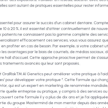
lles sont autant de pratiques essentielles pour rester infor
ssentiel pour assurer le succès d'un cabinet dentaire. Compt
de 10 à 20 %, il est essentiel d'attirer continuellement de nouv
x patients ne connaissent pas la gamme complète des servi
rcialisant efficacement ces services, vous vous assurez que 
 en profiter en cas de besoin. Par exemple, si votre cabinet uti
 les avantages par le biais de courriels, de médias sociaux, 
re hall d'accueil. Cette approche proactive permet de s'assur
s traitements avancés qui leur sont proposés.
OralRisk™ AI Genetics peut améliorer votre pratique à l'aid
les' pour développer votre pratique ". Cette formule qui cha
tor, qui est un expert en marketing de renommée mondiale, 
te quelle entreprise ou pratique, y compris à des services ou
couvert cette formule il y a plus de dix ans et je l'ai appliqué
partie du groupe Mastermind de mon mentor depuis des année