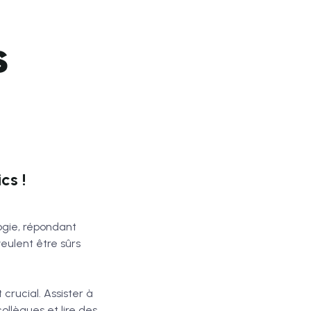
s
cs !
logie, répondant
veulent être sûrs
crucial. Assister à
ollègues et lire des