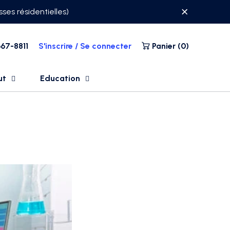
ses résidentielles)
67-8811
S'inscrire / Se connecter
Panier (
0
)
ut
Education