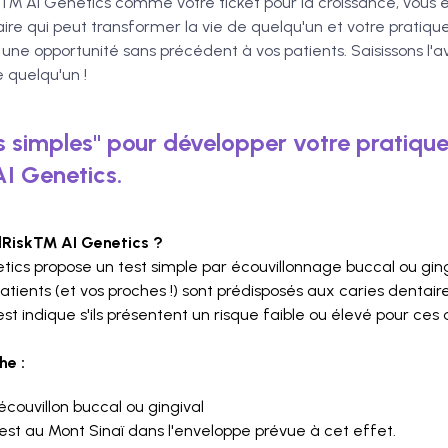
sk™ AI Genetics comme votre ticket pour la croissance, vous ê
aire qui peut transformer la vie de quelqu'un et votre pratiqu
ne opportunité sans précédent à vos patients. Saisissons l'av
de quelqu'un !
ts simples" pour développer votre pratiqu
I Genetics.
lRisk™ AI Genetics ?
ics propose un test simple par écouvillonnage buccal ou ging
atients (et vos proches !) sont prédisposés aux caries dentai
st indique s'ils présentent un risque faible ou élevé pour ces 
e :
écouvillon buccal ou gingival
est au Mont Sinaï dans l'enveloppe prévue à cet effet.