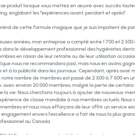
 se produit lorsque vous mettez en œuvre avec succès toutes 
ng, englobant les "expériences avant, pendant et après".
énéral de cette formule magique que je suis impatient de par
uses années, mon entreprise a compté entre 1 700 et 2 500
 dans le développement professionnel des hygiénistes denta
res en raison de leur retraite ou de leur utilisation occasio
é (que nous ne recommandons pas), mais nous en avons gagn
e et à la publicité dans les journaux. Cependant, après avoir
H, notre nombre de membres est passé de 2 500 à 7 500 en un
re, avec environ 20 000 membres, malgré la perte de certain
e la vie. Nous cherchons toujours à ajouter de nouveaux me
xpérience de classe mondiale à nos membres actuels. Nous 
embres et nous nous efforçons de leur offrir un service ex
engagement envers l'excellence a fait de nous la plus gran
fessionnel au Canada.