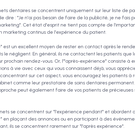
ts dentaires se concentrent uniquement sur leur liste de pat
e dire : "Je n'ai pas besoin de faire de la publicité, je ne fais
arketing". Cet état d'esprit ne tient pas compte de l'import
n marketing continus de l'expérience du patient.
e" est un excellent moyen de rester en contact après le rende
s le négligent. En général, ils ne contactent les patients que l
ur prochain rendez-vous. Or, l'"après-expérience" consiste à e
tions à vie avec ceux qui vous connaissent déjà, vous appréci
 concentrant sur cet aspect, vous encouragez les patients à r
abinet comme leur prestataire de soins dentaires permanen
pproche peut également faire de vos patients de précieuses
inets se concentrent sur "l'expérience pendant" et abordent
t" en plaçant des annonces ou en participant à des événeme
nt, ils se concentrent rarement sur "l'après expérience".