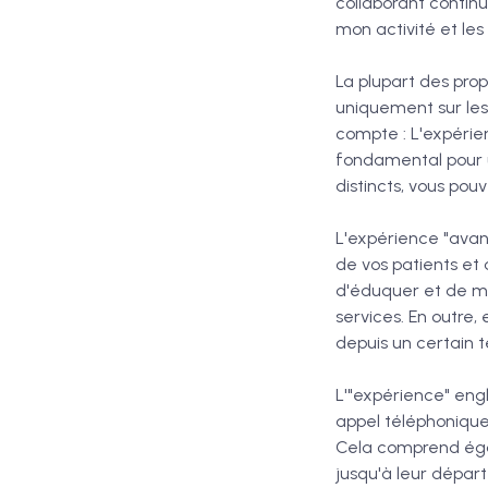
collaborant contin
mon activité et les
La plupart des prop
uniquement sur les
compte : L'expérien
fondamental pour u
distincts, vous pou
L'expérience "avant"
de vos patients et d
d'éduquer et de moti
services. En outre,
depuis un certain 
L'"expérience" engl
appel téléphonique 
Cela comprend égal
jusqu'à leur départ