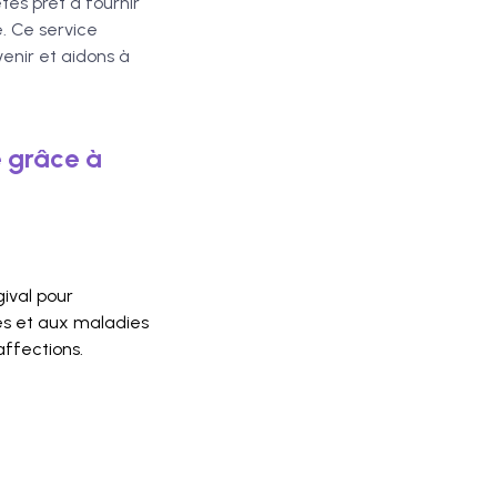
tes prêt à fournir
e. Ce service
enir et aidons à
e grâce à
ival pour
res et aux maladies
affections.