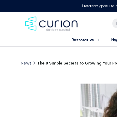
Skip
Livraison gratuite
to
content
Restorative
Hy
News
The 8 Simple Secrets to Growing Your P