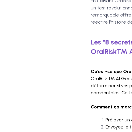
En utilisant OralRi
un test révolutionn
remarquable offre u
réécrire l'histoire 
Les "8 secre
OralRisk™ A
Qu'est-ce que Ora
OralRisk™ AI Genet
déterminer si vos p
parodontales. Ce te
Comment ça march
Prélever un 
Envoyez le t