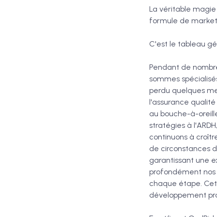
La véritable magie
formule de marketi
C'est le tableau g
Pendant de nombre
sommes spécialisés
perdu quelques memb
l'assurance qualit
au bouche-à-oreill
stratégies à l'ARD
continuons à croît
de circonstances d
garantissant une e
profondément nos m
chaque étape. Cet 
développement pro