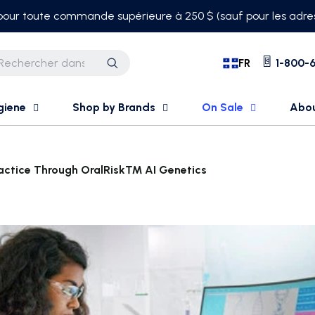
 pour toute commande supérieure à 250 $ (sauf pour les adres
FR
1-800-6
Recherche
giene
Shop by Brands
On Sale
Abo
ractice Through OralRisk™ AI Genetics