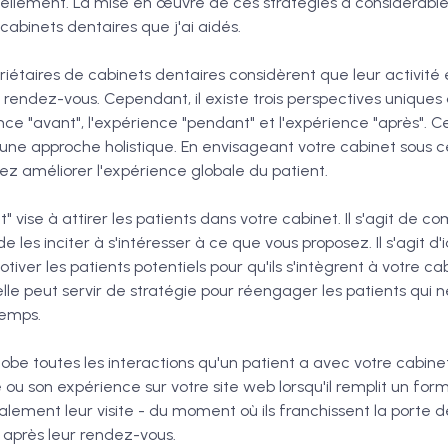
uellement. La mise en œuvre de ces stratégies a considérab
 cabinets dentaires que j'ai aidés.
riétaires de cabinets dentaires considèrent que leur activité
 rendez-vous. Cependant, il existe trois perspectives uniques
ce "avant", l'expérience "pendant" et l'expérience "après". C
ne approche holistique. En envisageant votre cabinet sous ce
vez améliorer l'expérience globale du patient.
 vise à attirer les patients dans votre cabinet. Il s'agit de co
e les inciter à s'intéresser à ce que vous proposez. Il s'agit d'i
ver les patients potentiels pour qu'ils s'intègrent à votre cabi
 elle peut servir de stratégie pour réengager les patients qui 
temps.
obe toutes les interactions qu'un patient a avec votre cabine
ou son expérience sur votre site web lorsqu'il remplit un for
ement leur visite - du moment où ils franchissent la porte d
 après leur rendez-vous.