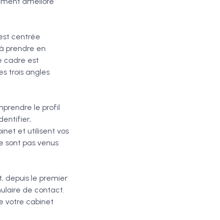
lement amélioré
 est centrée
 à prendre en
e cadre est
s trois angles
mprendre le profil
dentifier,
net et utilisent vos
ne sont pas venus
t, depuis le premier
mulaire de contact.
e votre cabinet