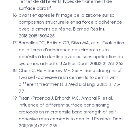
l'effet de différents types de traitement de
surface abrasif.
avant et après le frittage de la zircone sur sa
composition structurelle et sa force d'adhérence
avec le ciment de résine. Biomed Res Int.
2018;2018:1803425.
Barcellos DC, Batista GR, Silva MA, et al. Evaluation
de la force d'adhérence des ciments auto-
adhésifs à la dentine avec ou sans application de
systèmes adhésifs. J Adhes Dent. 2011;13(3):261-265.
Chen C, He F, Burrow MF, Xie H. Bond strengths of
two self-adhesive resin cements to dentin with
different treatments. J Med Biol Eng. 2011;31(1):73-
77.
Pisani-Proença J, Erhardt MC, Amaral R, et al.
Influence of different surface conditioning
protocols on microtensile bond strength of self-
adhesive resin cements to dentin. J Prosthet Dent.
2011;105(4):227-235.