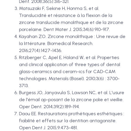
Dent. 2008;36(5):316-321.
Matsuzaki F, Sekine H, Honma S, et al.
Translucidité et résistance à la flexion de la
zircone translucide monolithique et de la zircone
porcelaine. Dent Mater J. 2015;34(6):910-917.
Kayahan ZO. Zircone monolithique : Une revue de
la littérature. Biomedical Research.
2016;27(4):1427-1436.
Ritzberger C, Apel E, Höland W, et al. Properties
and clinical application of three types of dental
glass-ceramics and ceram-ics for CAD-CAM
technologies. Materials (Basel). 2010;3(6) : 3700-
3713.
Burgess JO, Janyavula S, Lawson NC, et al. L'usure
de l'émail op-posant de la zircone polie et vieillie.
Oper Dent. 2014;39(2):189-194.
Daou EE. Restaurations prothétiques esthétiques :
fiabilité et effets sur la dentition antagoniste.
Open Dent J. 2015;9:473-481.