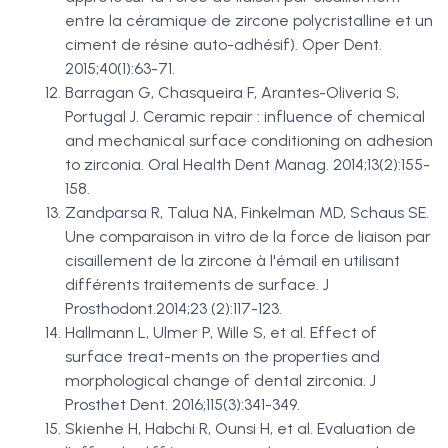
entre la céramique de zircone polycristalline et un
ciment de résine auto-adhésif). Oper Dent.
2015;40(1):63-71.
Barragan G, Chasqueira F, Arantes-Oliveria S,
Portugal J. Ceramic repair : influence of chemical
and mechanical surface conditioning on adhesion
to zirconia. Oral Health Dent Manag. 2014;13(2):155-
158.
Zandparsa R, Talua NA, Finkelman MD, Schaus SE.
Une comparaison in vitro de la force de liaison par
cisaillement de la zircone à l'émail en utilisant
différents traitements de surface. J
Prosthodont.2014;23 (2):117-123.
Hallmann L, Ulmer P, Wille S, et al. Effect of
surface treat-ments on the properties and
morphological change of dental zirconia. J
Prosthet Dent. 2016;115(3):341-349.
Skienhe H, Habchi R, Ounsi H, et al. Evaluation de