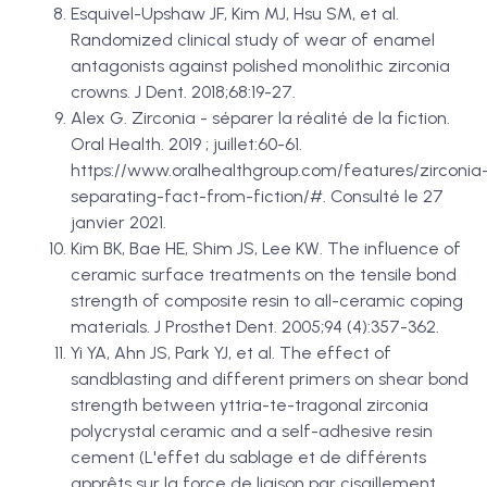
Esquivel-Upshaw JF, Kim MJ, Hsu SM, et al.
Randomized clinical study of wear of enamel
antagonists against polished monolithic zirconia
crowns. J Dent. 2018;68:19-27.
Alex G. Zirconia - séparer la réalité de la fiction.
Oral Health. 2019 ; juillet:60-61.
https://www.oralhealthgroup.com/features/zirconia
separating-fact-from-fiction/#. Consulté le 27
janvier 2021.
Kim BK, Bae HE, Shim JS, Lee KW. The influence of
ceramic surface treatments on the tensile bond
strength of composite resin to all-ceramic coping
materials. J Prosthet Dent. 2005;94 (4):357-362.
Yi YA, Ahn JS, Park YJ, et al. The effect of
sandblasting and different primers on shear bond
strength between yttria-te-tragonal zirconia
polycrystal ceramic and a self-adhesive resin
cement (L'effet du sablage et de différents
apprêts sur la force de liaison par cisaillement