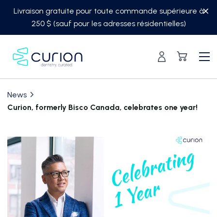
Skip
Livraison gratuite pour toute commande supérieure à
to
250 $ (sauf pour les adresses résidentielles)
content
News
Curion, formerly Bisco Canada, celebrates one year!