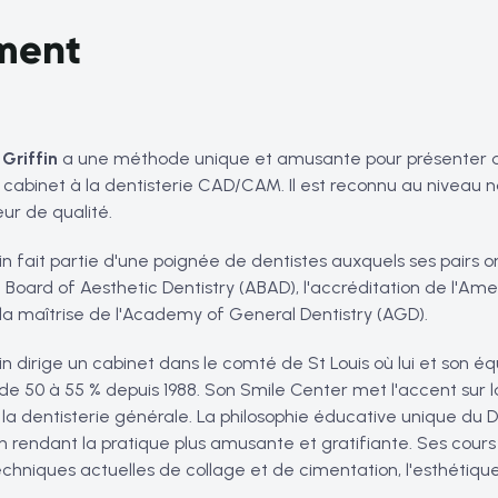
ement
 Griffin
a une méthode unique et amusante pour présenter d
 cabinet à la dentisterie CAD/CAM. Il est reconnu au niveau
ur de qualité.
fin fait partie d'une poignée de dentistes auxquels ses pairs
 Board of Aesthetic Dentistry (ABAD), l'accréditation de l'A
la maîtrise de l'Academy of General Dentistry (AGD).
fin dirige un cabinet dans le comté de St Louis où lui et son é
e 50 à 55 % depuis 1988. Son Smile Center met l'accent sur l
la dentisterie générale. La philosophie éducative unique du Dr
 en rendant la pratique plus amusante et gratifiante. Ses cour
echniques actuelles de collage et de cimentation, l'esthétiqu