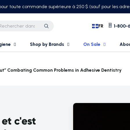
 pour toute commande supérieure à 250 $ (sauf pour les adres
FR
1-800-6
Recherche
giene
Shop by Brands
On Sale
Abo
l Out” Combating Common Problems in Adhesive Dentistry
 et c'est