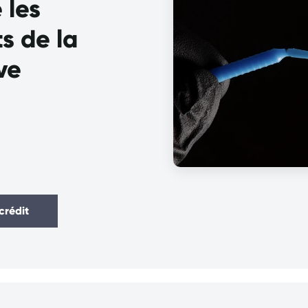
 les
s de la
ve
crédit