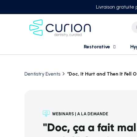
Skip
Livraison gratuite
to
content
Restorative
Hy
Dentistry Events
“Doc, It Hurt and Then It Fel
WEBINARS | A LA DEMANDE
"Doc, ça a fait mal