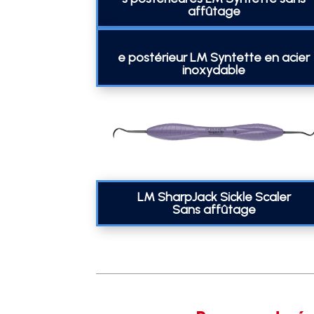
affûtage
e postérieur LM Syntette en acier
inoxydable
LM SharpJack Sickle Scaler
Sans affûtage