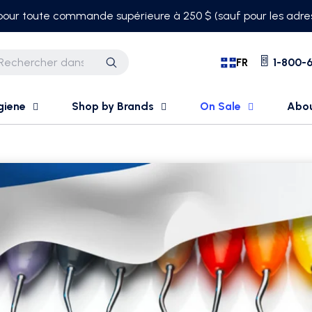
 pour toute commande supérieure à 250 $ (sauf pour les adres
FR
1-800-6
Recherche
giene
Shop by Brands
On Sale
Abo