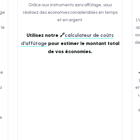
Grâce aux instruments sans affûtage, vous
age
réalisez des économies considérables en temps
et en argent.
L'
 le
ac
Utilisez notre 🔗
calculateur de coûts
av
de
d'affûtage
pour estimer le montant total
de vos économies.
té
a
en
ne