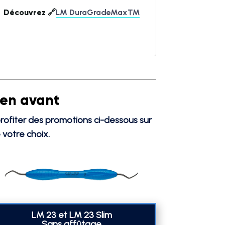
Découvrez 🔗
LM DuraGradeMax™
 en avant
ofiter des promotions ci-dessous sur
 votre choix.
LM 23 et LM 23 Slim
Sans affûtage