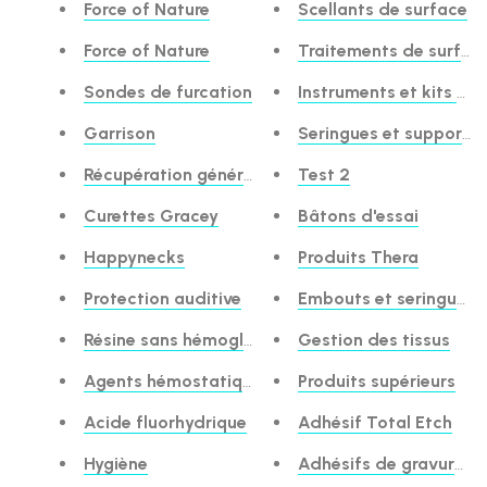
Force of Nature
Scellants de surface
Force of Nature
Traitements de surfac
Sondes de furcation
Instruments et kits de 
Garrison
Seringues et supports
Récupération générale
Test 2
Curettes Gracey
Bâtons d'essai
Happynecks
Produits Thera
Protection auditive
Embouts et seringues
Résine sans hémoglobine
Gestion des tissus
Agents hémostatiques
Produits supérieurs
Acide fluorhydrique
Adhésif Total Etch
Hygiène
Adhésifs de gravure to