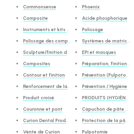
Commonsense
Phoenix
Composite
Acide phosphorique
Instruments et kits composites
Polissage
Polissage des composites
Systèmes de matrices 
Sculpture/finition des composites
EPI et masques
Composites
Préparation, finition e
Contour et finition
Prévention (Pulpotomie
Renforcement de la base
Prévention / Hygiène
Produit croisé
PRODUITS (HYGIÈNE)
Couronne et pont
Capuchon de pâte à pa
Curion Dental Products
Protection de la pâte 
Vente de Curion
Pulpotomie