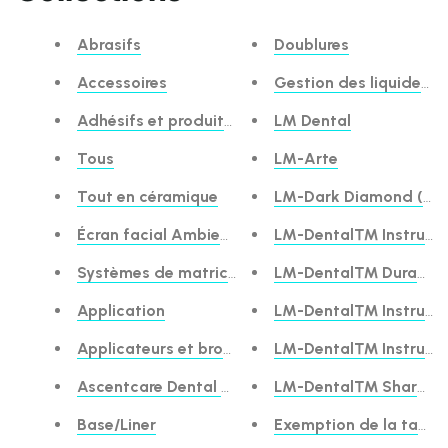
Abrasifs
Doublures
Accessoires
Gestion des liquides e
Adhésifs et produits de gravure
LM Dental
Tous
LM-Arte
Tout en céramique
LM-Dark Diamond (ant
Écran facial Ambience™
LM-Dental™ Instrument
Systèmes de matrice antérieure
LM-Dental™ DuraGrad
Application
LM-Dental™ Instrume
Applicateurs et brosses, Divers
LM-Dental™ Instrument
Ascentcare Dental Products
LM-Dental™ SharpDi
Base/Liner
Exemption de la taxe