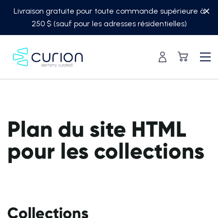
Skip
Livraison gratuite pour toute commande supérieure à
to
250 $ (sauf pour les adresses résidentielles)
content
Plan du site HTML
pour les collections
Collections