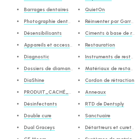
Barrages dentaires
QuietOn
Photographie dentaire
Réinventer par Garriso
Désensibilisants
Ciments à base de rés
Appareils et accessoires
Restauration
Diagnostic
Instruments de restaur
Dossiers de diamants
Matériaux de restaura
DiaShine
Cordon de rétraction
PRODUIT_CACHÉ_DISCOUNT
Anneaux
Désinfectants
RTD de Dentsply
Double cure
Sanctuaire
Dual Graceys
Détartreurs et curettes