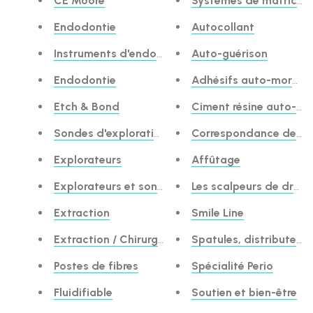
CE Moore
Systèmes de matrice s
Endodontie
Autocollant
Instruments d'endodontie
Auto-guérison
Endodontie
Adhésifs auto-mordan
Etch & Bond
Ciment résine auto-ad
Sondes d'exploration
Correspondance des te
Explorateurs
Affûtage
Explorateurs et sondes
Les scalpeurs de drépa
Extraction
Smile Line
Extraction / Chirurgie
Spatules, distributeurs
Postes de fibres
Spécialité Perio
Fluidifiable
Soutien et bien-être