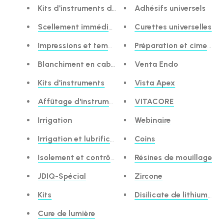
Kits d'instruments d'hygiène
Adhésifs universels
Scellement immédiat de la dentine
Curettes universelles
Impressions et temporisation
Préparation et cimenta
Blanchiment en cabinet
Venta Endo
Kits d'instruments
Vista Apex
Affûtage d'instruments
VITACORE
Irrigation
Webinaire
Irrigation et lubrification
Coins
Isolement et contrôle des infections
Résines de mouillage
JDIQ-Spécial
Zircone
Kits
Disilicate de lithium de
Cure de lumière