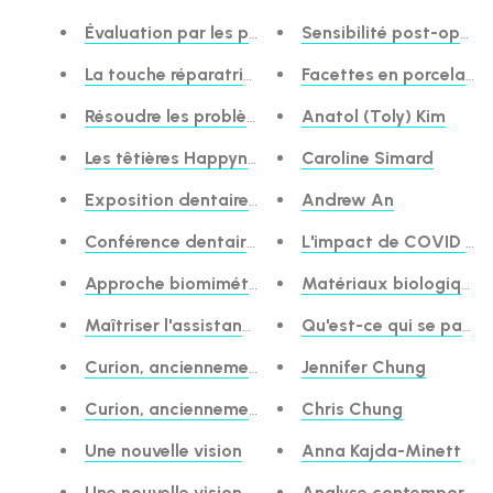
Évaluation par les pairs : TheraBase® Self-Adhe
Sensibilité post-opérat
La touche réparatrice de TheraCal LC® de BISCO
Facettes en porcelaine 
Résoudre les problèmes courants de matrices sect
Anatol (Toly) Kim
Les têtières Happynecks sont les meilleures en t
Caroline Simard
Exposition dentaire du Nord-Ouest 2022
Andrew An
Conférence dentaire du Pacifique
L'impact de COVID sur l
Approche biomimétique des restaurations directe
Matériaux biologiques p
Maîtriser l'assistance avec les composites postéri
Qu'est-ce qui se passe 
Curion, anciennement Bisco Canada, dévoile une 
Jennifer Chung
Curion, anciennement Bisco Canada, dévoile une n
Chris Chung
Une nouvelle vision
Anna Kajda-Minett
Une nouvelle vision
Analyse contemporaine 