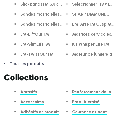
SlickBands™ SXR-Series Matrix Bands
Sélectionner HV® Etch
Bandes matricielles à courbure complète Comp
SHARP DIAMOND™ Fau
Bandes matricielles fermes Composi-Tight® 3D
LM-Arte™ Cusp Misu
LM-LiftOut™
Matrices cervicales L
LM-SlimLift™
Kit Whisper Lite™
LM-TwistOut™
Moteur de lumière à f
Tous les produits
Collections
Abrasifs
Renforcement de la ba
Accessoires
Produit croisé
Adhésifs et produits de gravure
Couronne et pont