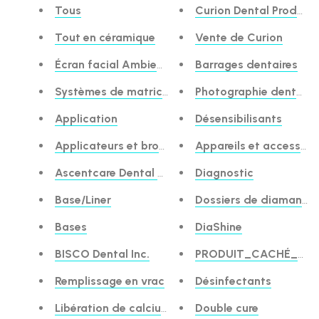
Tous
Curion Dental Product
Tout en céramique
Vente de Curion
Écran facial Ambience™
Barrages dentaires
Systèmes de matrice antérieure
Photographie dentaire
Application
Désensibilisants
Applicateurs et brosses, Divers
Appareils et accessoir
Ascentcare Dental Products
Diagnostic
Base/Liner
Dossiers de diamants
Bases
DiaShine
BISCO Dental Inc.
PRODUIT_CACHÉ_DI
Remplissage en vrac
Désinfectants
Libération de calcium
Double cure