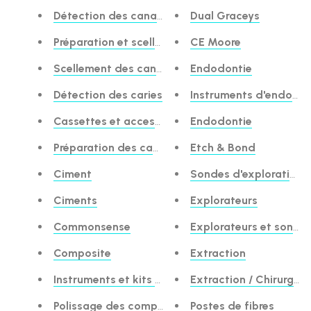
Détection des canaux
Dual Graceys
Préparation et scellement des canaux
CE Moore
Scellement des canaux
Endodontie
Détection des caries
Instruments d'endodon
Cassettes et accessoires
Endodontie
Préparation des cavités et désensibilisateurs
Etch & Bond
Ciment
Sondes d'exploration
Ciments
Explorateurs
Commonsense
Explorateurs et sonde
Composite
Extraction
Instruments et kits composites
Extraction / Chirurgie
Polissage des composites
Postes de fibres