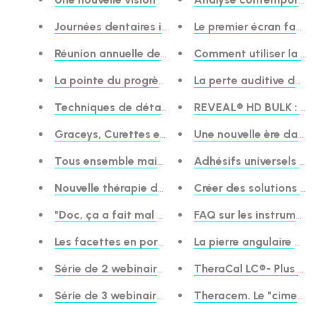
Journées dentaires internationales du Québec
Le premier écran facia
Réunion annuelle de printemps de l'ODA
Comment utiliser la Fo
La pointe du progrès : Sélectionner des instrumen
La perte auditive dans 
Techniques de détartrage intelligentes - Explor
REVEAL® HD BULK : le c
Graceys, Curettes et Sickles Oh My ! Un examen a
Une nouvelle ère dans 
Tous ensemble maintenant : Explorer la diversité
Adhésifs universels - L
Nouvelle thérapie de la pulpe vitale pour les dent
"Doc, ça a fait mal et c'est tombé" Combattre le
FAQ sur les instrumen
Les facettes en porcelaine : une prévisibilité épr
La pierre angulaire d'u
Série de 2 webinaires GRATUITS SUR DEMANDE ave
TheraCal LC®- Plus de 5 
Série de 3 webinaires GRATUITS SUR DEMANDE av
Theracem. Le "