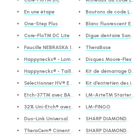
En une étape
Boutons de code LM-S
One-Step Plus
Blanc fluorescent EXpr
Core-Flo™ DC Lite
Digue dentaire Sanctu
Faucille NEBRASKA 128
TheraBase
Happynecks® - Lombaire
Disques Moore-Flex
Happynecks® - Taille enfant
Kit de démarrage Da
Sélectionner HV® Etch
Kit d'entretien des imp
Etch-37™ avec BAC
LM-Arte™ Starter Se
32% Uni-Etch® avec BAC
LM-FINGO
Duo-Link Universal™
SHARP DIAMOND™ Gra
TheraCem® Ciment résine auto-adhésif
SHARP DIAMOND™ Gra