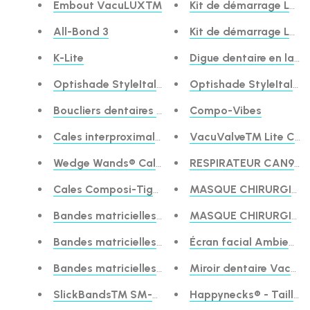
Embout VacuLUX™
Kit de démarrage LM-
All-Bond 3
Kit de démarrage LM-E
K-Lite
Digue dentaire en lat
Optishade StyleItaliano™
Optishade StyleItali
Boucliers dentaires interproximaux FenderWedge
Compo-Vibes
Cales interproximales G-Wedge™
VacuValve™ Lite Com
Wedge Wands® Cales interproximales
RESPIRATEUR CAN99
Cales Composi-Tight® 3D Fusion™
MASQUE CHIRURGICAL
Bandes matricielles Composi-Tight® série B
MASQUE CHIRURGICAL
Bandes matricielles en or Composi-Tight
Écran facial Ambien
Bandes matricielles Composi-Tight® série M
Miroir dentaire Vac
SlickBands™ SM-Series Matrix Bands
Happynecks® - Taille 