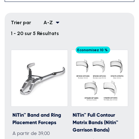
Trier par
A-Z
1 - 20 sur 5 Résultats
Economisez 10 %.
NiTin™ Band and Ring
NiTin™ Full Contour
Placement Forceps
Matrix Bands (Nitin™
Garrison Bands)
A partir de 39,00