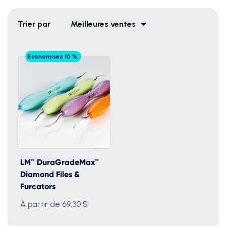
Trier par
Meilleures ventes
Economisez 10 %.
LM™ DuraGradeMax™
Diamond Files &
Furcators
À partir de 69,30 $