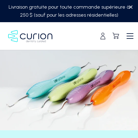
Skip
Livraison gratuite pour toute commande supérieure à
to
250 $ (sauf pour les adresses résidentielles)
content