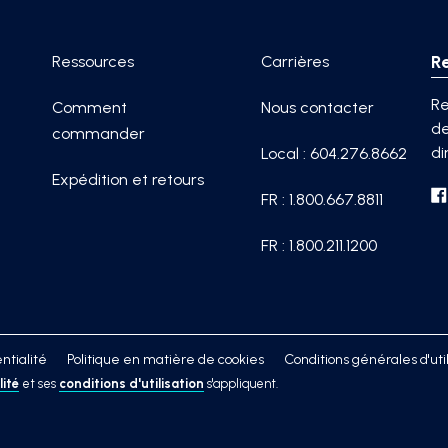
R
Ressources
Carrières
Re
Comment
Nous contacter
de
commander
di
Local : 604.276.8662
Expédition et retours
FR : 1.800.667.8811
FR : 1.800.211.1200
ntialité
Politique en matière de cookies
Conditions générales d'util
lité
et ses
conditions d'utilisation
s'appliquent.