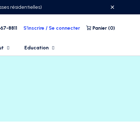
ses résidentielles)
67-8811
S'inscrire / Se connecter
Panier (
0
)
ut
Education