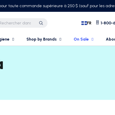
 pour toute commande supérieure à 250 $ (sauf pour les adres
FR
1-800-6
Recherche
giene
Shop by Brands
On Sale
Abo
à