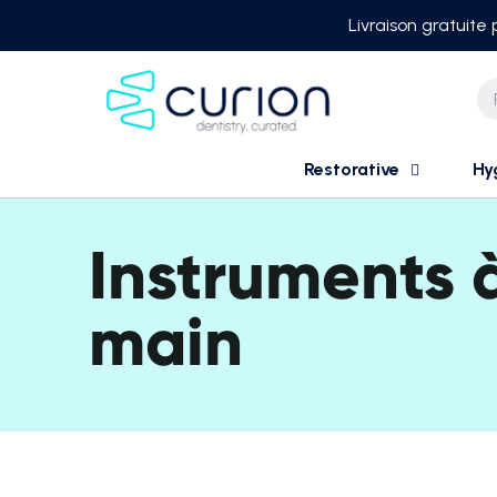
Skip
Livraison gratuite
to
content
Restorative
Hy
Instruments 
main