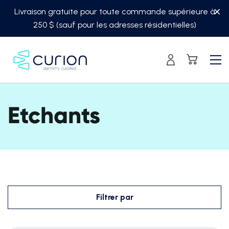
Skip
Livraison gratuite pour toute commande supérieure à
to
250 $ (sauf pour les adresses résidentielles)
content
Etchants
Filtrer par