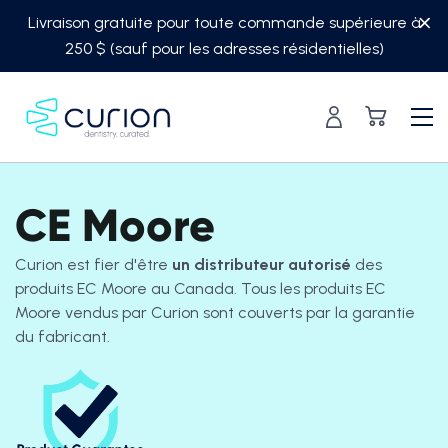
Skip
Livraison gratuite pour toute commande supérieure à
to
250 $ (sauf pour les adresses résidentielles)
content
CE Moore
Curion est fier d'être
un distributeur autorisé
des
produits EC Moore au Canada. Tous les produits EC
Moore vendus par Curion sont couverts par la garantie
du fabricant.