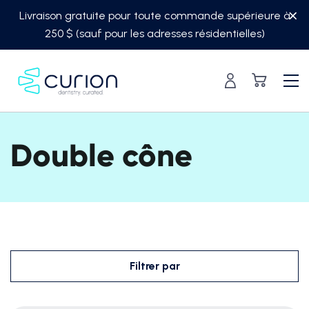
Skip
Livraison gratuite pour toute commande supérieure à
to
250 $ (sauf pour les adresses résidentielles)
content
Double cône
Filtrer par