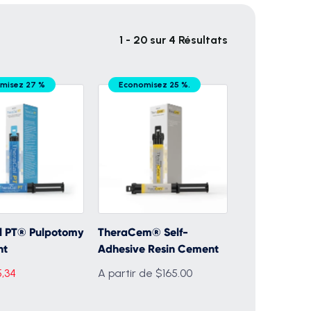
1 - 20 sur 4 Résultats
misez 27 %
Economisez 25 %.
l PT® Pulpotomy
TheraCem® Self-
nt
Adhesive Resin Cement
5,34
A partir de $165.00