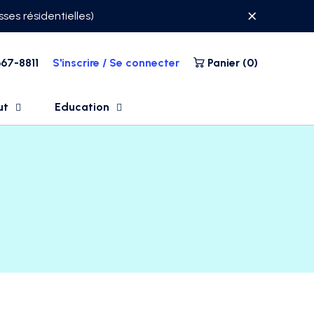
ses résidentielles)
67-8811
S'inscrire / Se connecter
Panier (
0
)
ut
Education