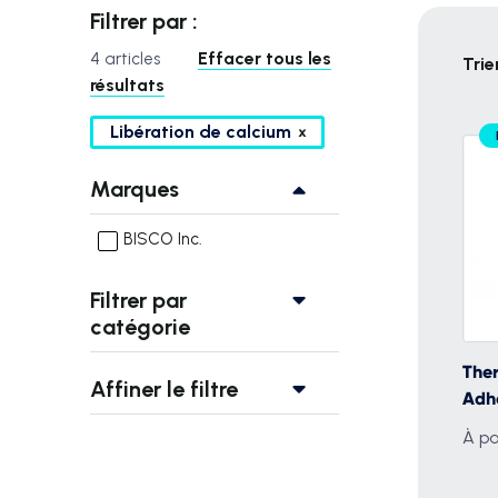
Filtrer par :
Effacer tous les
4 articles
Trie
résultats
Libération de calcium
Marques
BISCO Inc.
Filtrer par
catégorie
The
Affiner le filtre
Adhe
À pa