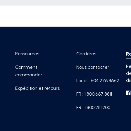
R
Ressources
Carrières
Re
Comment
Nous contacter
de
commander
di
Local : 604.276.8662
Expédition et retours
FR : 1.800.667.8811
FR : 1.800.211.1200