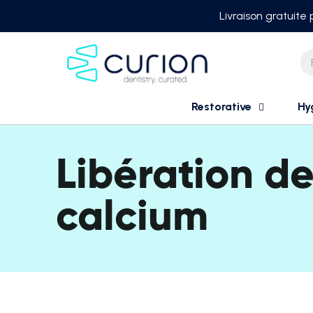
Skip
Livraison gratuite
to
content
Restorative
Hy
Libération d
calcium