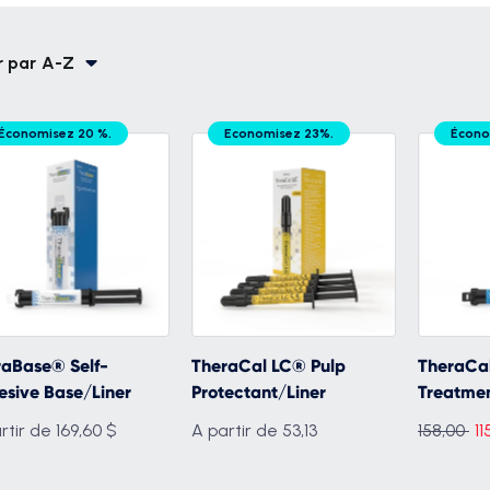
r par
A-Z
Économisez 20 %.
Economisez 23%.
Écono
raBase® Self-
TheraCal LC® Pulp
TheraCa
sive Base/Liner
Protectant/Liner
Treatme
prix
rtir de 169,60 $
A partir de 53,13
158,00
11
régulier