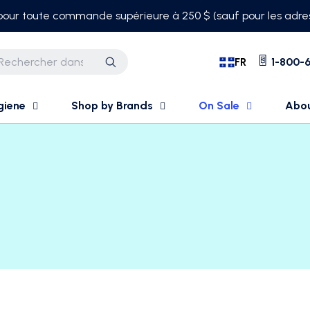
 pour toute commande supérieure à 250 $ (sauf pour les adres
FR
1-800-6
Recherche
giene
Shop by Brands
On Sale
Abo
e