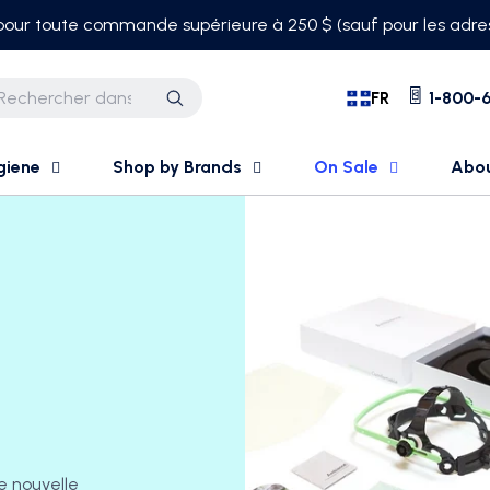
 pour toute commande supérieure à 250 $ (sauf pour les adres
FR
1-800-6
Recherche
giene
Shop by Brands
On Sale
Abo
e nouvelle