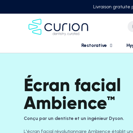
Skip
Livraison gratuite
to
content
Restorative
Hy
Écran facial
Ambience™
Conçu par un dentiste et un ingénieur Dyson.
L'écran facial révolutionnaire Ambience établit un