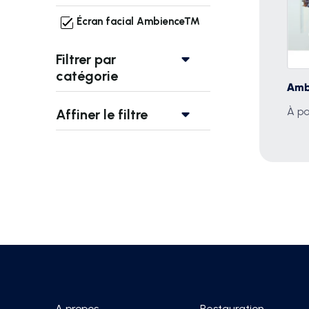
Écran facial Ambience™
Filtrer par
catégorie
Amb
À pa
Affiner le filtre
A propos
Restauration