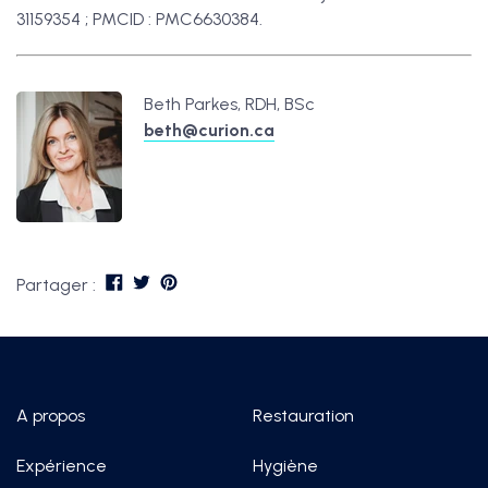
31159354 ; PMCID : PMC6630384.
Beth Parkes, RDH, BSc
beth@curion.ca
Partager :
A propos
Restauration
Expérience
Hygiène