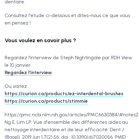
dentaire.
Consultez l'étude ci-dessous et dites-nous ce que vous
en pensez !
Vous voulez en savoir plus ?
Regardez l'interview de Steph Nightingale par RDH View
le 10 janvier
Regardez l'interview
Ou visitez :
https://curion.ca/products/ez-interdental-brushes
https://curion.ca/products/stimmie
https://pmc.ncbi.nlm.nih.gov/articles/PMC6630384/#notes2
Ng E, Lim LP. Vue d'ensemble des différentes aides au
nettoyage interdentaire et de leur efficacité. Dent J
(Basel). 2019 Jun 1;7(2):56. doi : 10.3390/dj7020056. PMID :