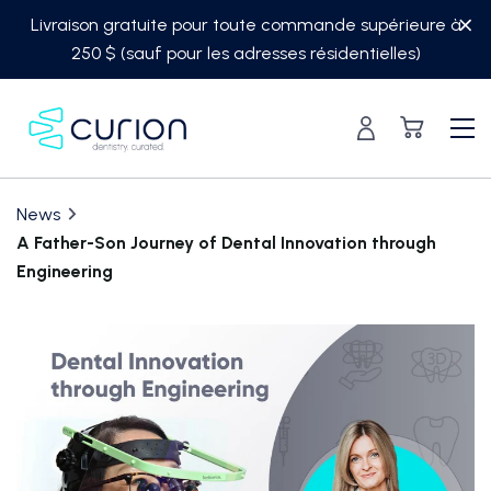
Skip
Livraison gratuite pour toute commande supérieure à
to
250 $ (sauf pour les adresses résidentielles)
content
News
A Father-Son Journey of Dental Innovation through
Engineering